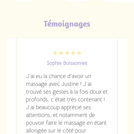
Témoignages
Sophie Boissonnet
J'ai eu la chance d'avoir un
J'
massage avec Justine ! J'ai
pl
trouvé ses gestes à la fois doux et
je
profonds, c'était très contenant !
so
J'ai beaucoup apprécié ses
un
attentions, et notamment de
vi
pouvoir faire le massage en étant
Ju
allongée sur le côté pour
mo