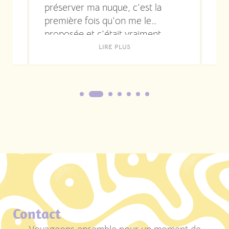
préserver ma nuque, c'est la
al
première fois qu'on me le
j'
proposée et c'était vraiment
co
soulageant ! Sa présence est aussi
so
LIRE PLUS
très chaleureuse et rassurante. Je
bi
recommande
Contact